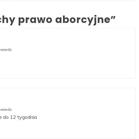
chy prawo aborcyjne
”
wiedz
wiedz
ne do 12 tygodnia