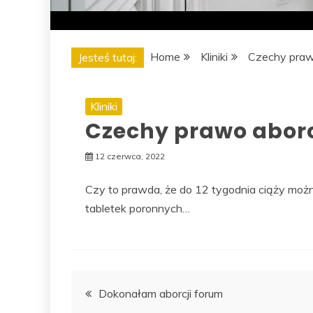
Home
Kliniki
Czechy praw
Jesteś tutaj:
Kliniki
Czechy prawo abor
12 czerwca, 2022
Czy to prawda, że do 12 tygodnia ciąży można
tabletek poronnych…
Nawigacja
Dokonałam aborcji forum