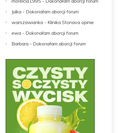
morelcia1995
-
Dokonałam aborcji forum
Julka
-
Dokonałam aborcji forum
warszawianka
-
Klinika Stonava opinie
ewa
-
Dokonałam aborcji forum
Barbara
-
Dokonałam aborcji forum